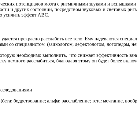
ческих потенциалов мозга с ритмичными звуками и вспышками с
ости и других состояний, посредством звуковых и световых рит
но усилить эффект АВС.
удается прекрасно расслабить все тело. Ему надеваются специал
ми со специалистом (заикологом, дефектологом, логопедом, нейр
 которую необходимо выполнить, что снижает эффективность заня
у немного расслабиться, благодаря этому он будет более включ
исследованиями
ета: бодрствование; альфа: расслабление; тета: мечтание, вообра