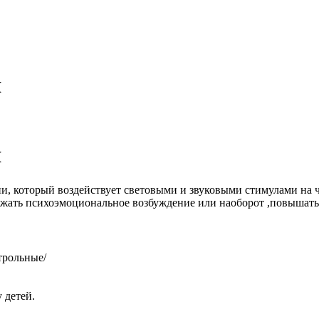
я
я
, который воздействует световыми и звуковыми стимулами на ч
ижать психоэмоциональное возбуждение или наоборот ,повышать 
трольные/
 детей.