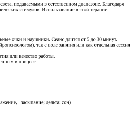
вета, подаваемыми в естественном диапазоне. Благодаря
мических стимулов. Использование в этой терапии
ьные очки и наушники. Сеанс длится от 5 до 30 минут.
опсихологом), так е поле занятия или как отдельная сессия
тия или качество работы.
енным в процесс.
жение, - засыпание; дельта: сон)