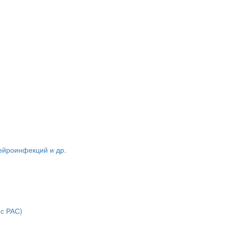
нейроинфекций и др.
 с РАС)